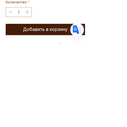
Количество
*
ES
Spanish
· Español
Добавить в корзину
Набор зажимов для целой курицы
Сувламастер