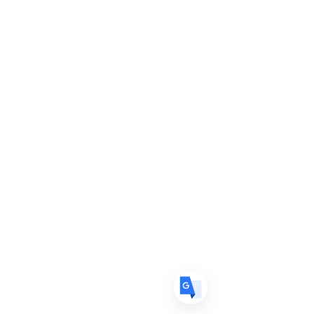
Translate
US
English
FR
French
· Français
DE
German
· Deutsch
ES
Spanish
· Español