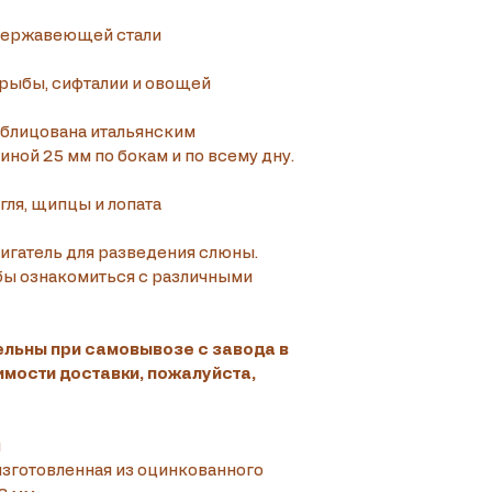
 нержавеющей стали
рыбы, сифталии и овощей
блицована итальянским 
ой 25 мм по бокам и по всему дну.
гля, щипцы и лопата
вигатель для разведения слюны. 
бы ознакомиться с различными 
ельны при самовывозе с завода в 
мости доставки, пожалуйста, 
и
изготовленная из оцинкованного 