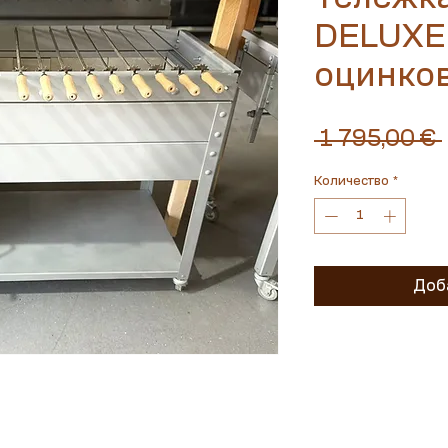
DELUXE 
оцинко
 1 795,00 € 
Количество
*
Доба