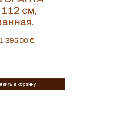
112 см,
ванная.
Обычная
Спеццена
1 395,00 €
цена
вить в корзину