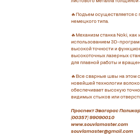
листового металла толщиной 
🔥Подъем осуществляется с 
немецкого типа.
🔥Механизм станка Noki, как 
использованием 3D-програм
высокой точности и функцион
высокоточных лазерных станк
для плавной работы и вращен
🔥Все сварные швы на этом 
новейшей технологии волокон
обеспечивает высокую точнос
видимых стыков или отверсти
Проспект Эвагорас Паликар
(00357) 99090010
www.souvlamaster.com
souvlamaster@gmail.com