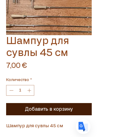
Шампур для
Translate
сувлы 45 см
Цена
7,00 €
US
English
FR
French
· Français
Количество
*
DE
German
· Deutsch
ES
Spanish
· Español
Добавить в корзину
Шампур для сувлы 45 см