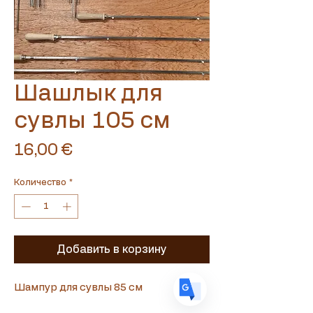
Шашлык для
Translate
сувлы 105 см
Цена
16,00 €
US
English
FR
French
· Français
Количество
*
DE
German
· Deutsch
ES
Spanish
· Español
Добавить в корзину
Шампур для сувлы 85 см