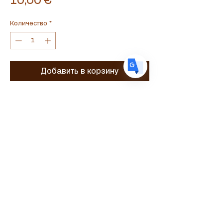
Цена
10,00 €
DE
German
· Deutsch
ES
Spanish
· Español
Количество
*
Добавить в корзину
простой баллончик для розжига огня
Сувламастер