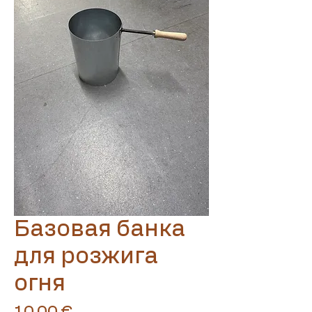
Translate
Базовая банка
для розжига
US
English
огня
FR
French
· Français