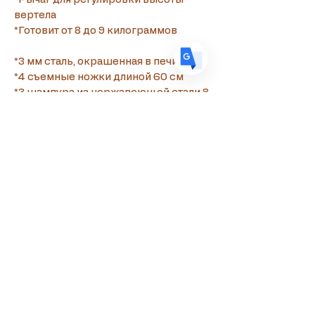
вертела
*Готовит от 8 до 9 килограммов
*3 мм сталь, окрашенная в печи
*4 съемные ножки длиной 60 см
*3 шампура из нержавеющей стали 8 
мм с деревянными ручками для 
сувла
*11 шампуров из нержавеющей 
стали толщиной 3 мм с деревянными 
ручками для сувлаки
*Рычаг для регулировки высоты 
механизмов сувлы
*Готовит от 8 до 9 кг