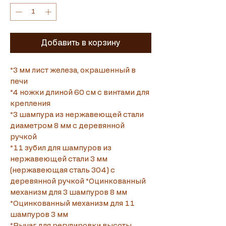
Добавить в корзину
*3 мм лист железа, окрашенный в 
печи
*4 ножки длиной 60 см с винтами для 
крепления
*3 шампура из нержавеющей стали 
диаметром 8 мм с деревянной 
Translate
ручкой
*11 зубил для шампуров из 
нержавеющей стали 3 мм 
(нержавеющая сталь 304) с 
US
English
деревянной ручкой *Оцинкованный 
FR
French
· Français
механизм для 3 шампуров 8 мм 
*Оцинкованный механизм для 11 
DE
German
· Deutsch
шампуров 3 мм
ES
Spanish
· Español
*Рычаг для регулировки высоты 