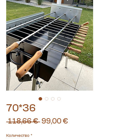
70*36
Обычная
Спеццена
 118,66 € 
99,00 €
цена
Количество
*