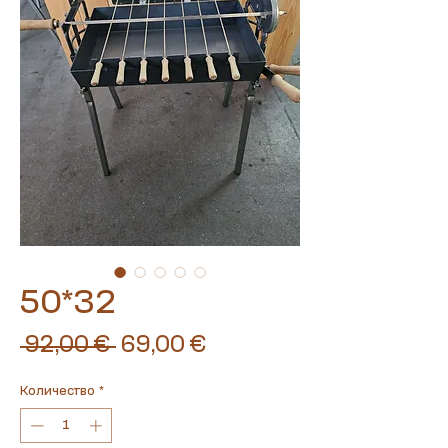
50*32
Обычная
Спеццена
 92,00 € 
69,00 €
цена
Количество
*