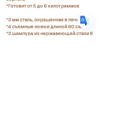
*Готовит от 5 до 6 килограммов
*3 мм сталь, окрашенная в печи
*4 съемные ножки длиной 60 см
*3 шампура из нержавеющей стали 8 
мм с деревянными ручками для 
сувла
*7 шампуров из нержавеющей стали 
7 x 3 мм с деревянными ручками для 
сувлаки
*Рычаг для регулировки высоты 
механизмов сувлы
*Готовится от 5 до 6 кг