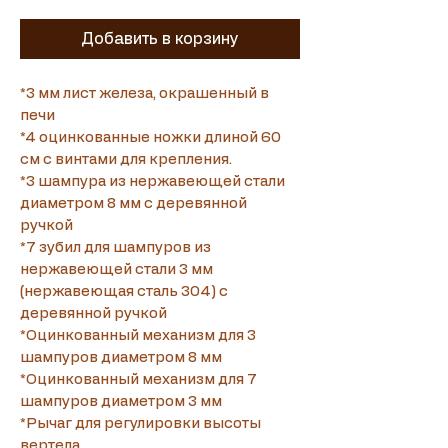
Добавить в корзину
*3 мм лист железа, окрашенный в 
печи
*4 оцинкованные ножки длиной 60 
см с винтами для крепления.
*3 шампура из нержавеющей стали 
диаметром 8 мм с деревянной 
ручкой
Translate
*7 зубил для шампуров из 
нержавеющей стали 3 мм 
(нержавеющая сталь 304) с 
деревянной ручкой
US
English
*Оцинкованный механизм для 3 
FR
шампуров диаметром 8 мм
French
· Français
*Оцинкованный механизм для 7 
DE
German
· Deutsch
шампуров диаметром 3 мм
*Рычаг для регулировки высоты 
ES
Spanish
· Español
вертела