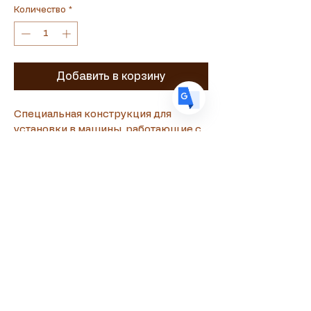
Количество
*
DE
German
· Deutsch
ES
Spanish
· Español
Добавить в корзину
Специальная конструкция для 
установки в машины, работающие с 
цепной системой.
Сувламастер