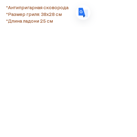
*Антипригарная сковорода
*Размер гриля: 38х28 см
*Длина ладони 25 см
Сувламастер
+357 99090010
souvlamaster@gmail.com
Эвагора Палликариди 18, Пафос
8010