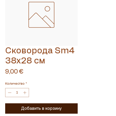
Сковорода Sm4
Translate
38x28 см
Цена
9,00 €
US
English
Количество
*
FR
French
· Français
DE
German
· Deutsch
ES
Spanish
· Español
Добавить в корзину