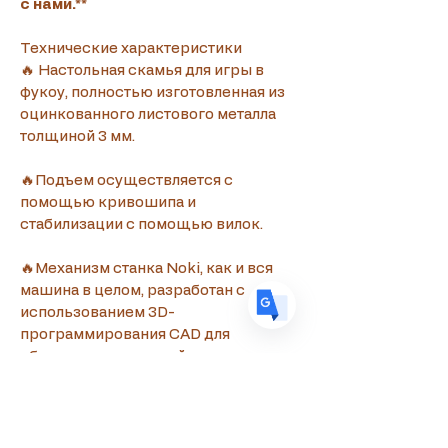
с нами.**
Translate
Технические характеристики
🔥 Настольная скамья для игры в 
фукоу, полностью изготовленная из 
оцинкованного листового металла 
US
English
толщиной 3 мм.
FR
French
· Français
🔥Подъем осуществляется с 
DE
German
· Deutsch
помощью кривошипа и 
ES
Spanish
· Español
стабилизации с помощью вилок.
🔥Механизм станка Noki, как и вся 
машина в целом, разработан с 
использованием 3D-
программирования CAD для 
обеспечения высокой точности и 
функциональности, а вся система 
вырезана на высокоточных 
лазерных станках и обработана на 
станках с ЧПУ для плавной работы и 