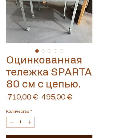
Оцинкованная
тележка SPARTA
80 см с цепью.
Обычная
Спеццена
 710,00 € 
495,00 €
цена
Количество
*