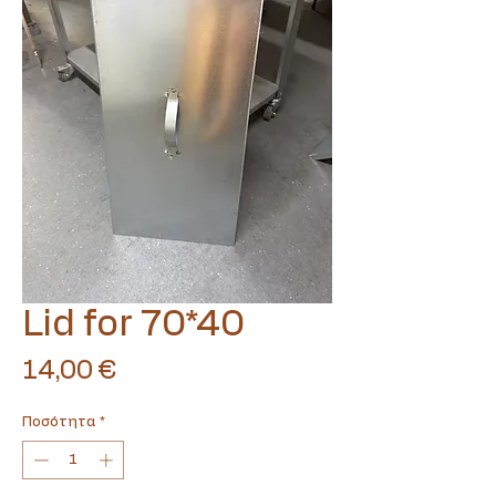
Translate
Lid for 70*40
US
English
Τιμή
14,00 €
FR
French
· Français
DE
German
· Deutsch
Ποσότητα
*
ES
Spanish
· Español