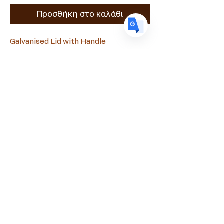
Προσθήκη στο καλάθι
Galvanised Lid with Handle
Souvlamaster
+357 99090010
souvlamaster@gmail.com
Evagora Pallikaridi 18, Paphos