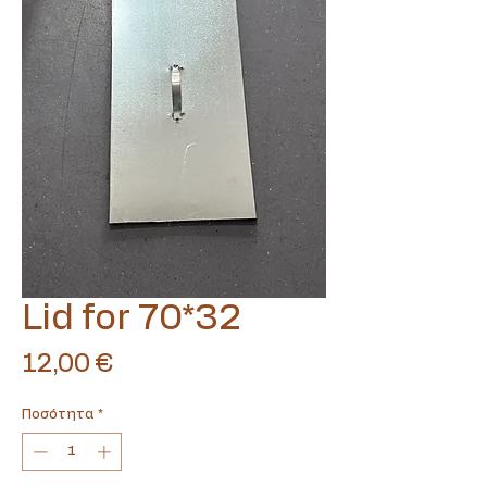
Translate
Lid for 70*32
US
English
Τιμή
12,00 €
FR
French
· Français
DE
German
· Deutsch
Ποσότητα
*
ES
Spanish
· Español