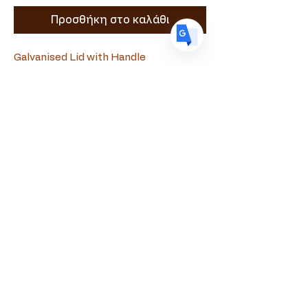
Προσθήκη στο καλάθι
Galvanised Lid with Handle
Souvlamaster
+357 99090010
souvlamaster@gmail.com
Evagora Pallikaridi 18, Paphos