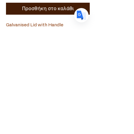
Προσθήκη στο καλάθι
Galvanised Lid with Handle
Souvlamaster
+357 99090010
souvlamaster@gmail.com
Evagora Pallikaridi 18, Paphos