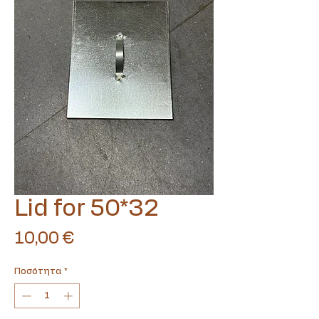
Translate
Lid for 50*32
US
English
Τιμή
10,00 €
FR
French
· Français
DE
German
· Deutsch
Ποσότητα
*
ES
Spanish
· Español