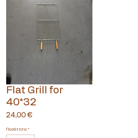
Translate
Flat Grill for
40*32
US
English
Τιμή
24,00 €
FR
French
· Français
DE
Ποσότητα
*
German
· Deutsch