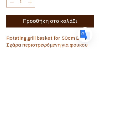
ES
Spanish
· Español
Προσθήκη στο καλάθι
Rotating grill basket for  50cm BBQ
Σχάρα περιστρεφόμενη για φουκου 
50cm
Souvlamaster