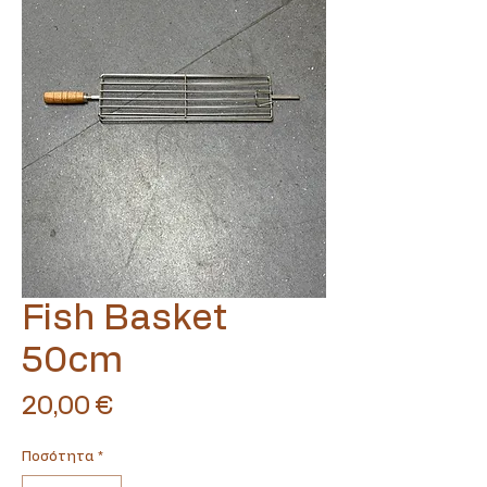
Fish Basket
Translate
50cm
Τιμή
US
20,00 €
English
FR
French
· Français
Ποσότητα
*
DE
German
· Deutsch