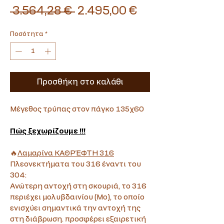
Κανονική
Τιμή
 3.564,28 € 
2.495,00 €
τιμή
Έκπτωσης
Ποσότητα
*
Προσθήκη στο καλάθι
Μέγεθος τρύπας στον πάγκο 135χ60
Πώς ξεχωρίζουμε !!!
🔥
Λαμαρίνα ΚΑΘΡΈΦΤΗ 316
Πλεονεκτήματα του 316 έναντι του 
304:
Ανώτερη αντοχή στη σκουριά, το 316 
περιέχει μολυβδαινίου (Mo), το οποίο 
ενισχύει σημαντικά την αντοχή της 
στη διάβρωση. προσφέρει εξαιρετική 