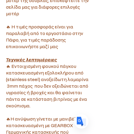
μοτέρ της σούβλας, επισκεφτείτε την 
σελίδα μας για διάφορες επιλογές 
μοτέρ
🔥 Η τιμές προσφοράς είναι για 
παραλαβή από το εργοστάσιο στην 
Πάφο, για τιμές παράδοσης 
Translate
επικοινωνήστε μαζί μας
Τεχνικές λεπτομέρειες
US
English
🔥 Εντοιχισμένη φουκού πάγκου 
κατασκευασμένη εξολοκλήρου από 
FR
French
· Français
(stainless steel) ανοξείδωτη λαμαρίνα 
DE
German
· Deutsch
 3mm πάχος  που δεν οξειδώνεται από 
υγρασίες ή βροχές και θα φαίνεται 
ES
Spanish
· Español
πάντα σε κατάσταση βιτρίνας με ένα 
σκούπισμα.
🔥Η ανύψωση γίνεται με μανιβέλα 
κατασκευασμένη με GEARBOX 
Γερμανικής κατασκευής πού 