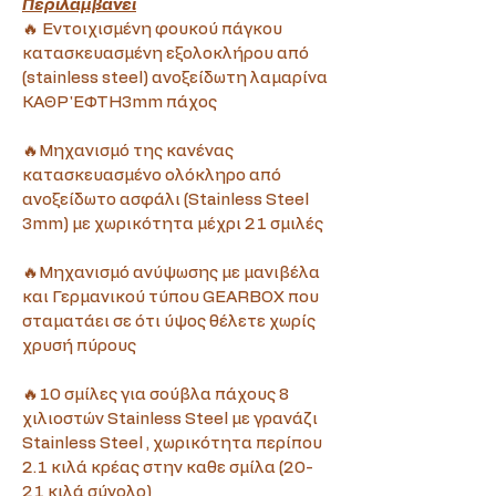
Περιλαμβάνει
🔥 Εντοιχισμένη φουκού πάγκου 
κατασκευασμένη εξολοκλήρου από 
(stainless steel) ανοξείδωτη λαμαρίνα 
ΚΑΘΡ'ΕΦΤΗ3mm πάχος
🔥Μηχανισμό της κανένας 
κατασκευασμένο ολόκληρο από 
ανοξείδωτο ασφάλι (Stainless Steel 
3mm) με χωρικότητα μέχρι 21 σμιλές
🔥Μηχανισμό ανύψωσης με μανιβέλα 
και Γερμανικού τύπου GEARBOX που 
σταματάει σε ότι ύψος θέλετε χωρίς 
χρυσή πύρους
🔥10 σμίλες για σούβλα πάχους 8 
χιλιοστών Stainless Steel με γρανάζι 
Stainless Steel , χωρικότητα περίπου 
2.1 κιλά κρέας στην καθε σμίλα (20-
21 κιλά σύνολο)