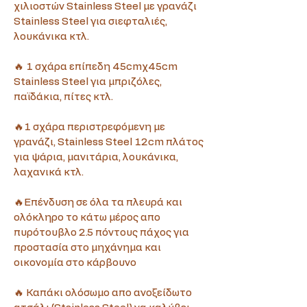
χιλιοστών Stainless Steel με γρανάζι 
Stainless Steel για σιεφταλιές, 
λουκάνικα κτλ.
🔥 1 σχάρα επίπεδη 45cmχ45cm 
Stainless Steel για μπριζόλες, 
παϊδάκια, πίτες κτλ.
🔥1 σχάρα περιστρεφόμενη με 
γρανάζι, Stainless Steel 12cm πλάτος 
για ψάρια, μανιτάρια, λουκάνικα, 
λαχανικά κτλ.
🔥Επένδυση σε όλα τα πλευρά και 
ολόκληρο το κάτω μέρος απο 
πυρότουβλο 2.5 πόντους πάχος για 
προστασία στο μηχάνημα και 
οικονομία στο κάρβουνο
🔥 Καπάκι ολόσωμο απο ανοξείδωτο 