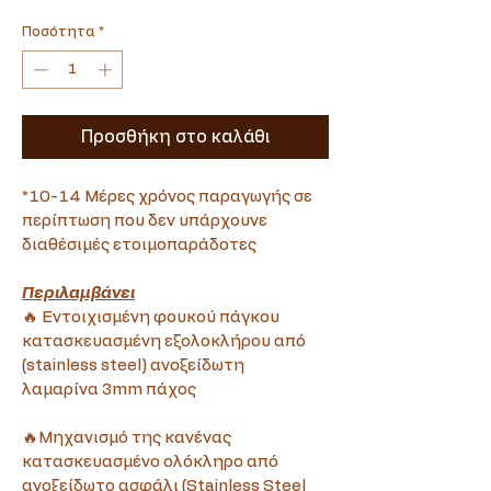
τιμή
Έκπτωσης
Ποσότητα
*
Προσθήκη στο καλάθι
*10-14 Μέρες χρόνος παραγωγής σε 
περίπτωση που δεν υπάρχουνε 
διαθέσιμές ετοιμοπαράδοτες
Περιλαμβάνει
🔥 Εντοιχισμένη φουκού πάγκου 
κατασκευασμένη εξολοκλήρου από 
(stainless steel) ανοξείδωτη 
λαμαρίνα 3mm πάχος
🔥Μηχανισμό της κανένας 
κατασκευασμένο ολόκληρο από 
ανοξείδωτο ασφάλι (Stainless Steel 