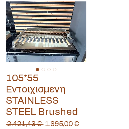
105*55
Εντοιχισμενη
STAINLESS
STEEL Brushed
Κανονική
Τιμή
 2.421,43 € 
1.695,00 €