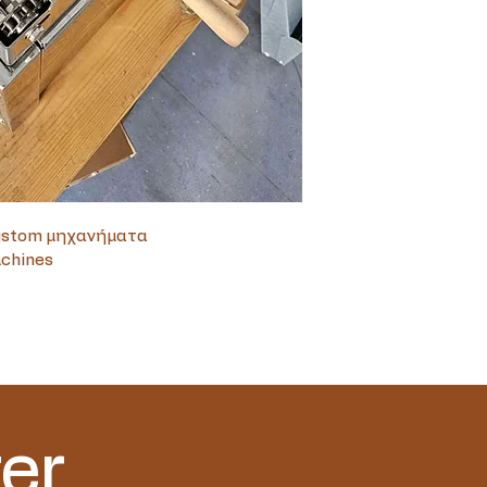
Custom μηχανήματα
achines
er