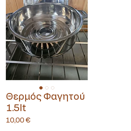
Θερμός Φαγητού
Translate
1.5lt
Τιμή
10,00 €
US
English