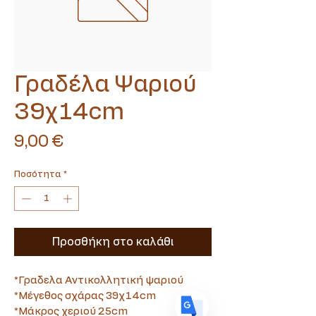
Γραδέλα Ψαριού
39χ14cm
Translate
Τιμή
9,00 €
US
English
Ποσότητα
*
FR
French
· Français
DE
German
· Deutsch
Προσθήκη στο καλάθι
ES
Spanish
· Español
*Γραδελα Αντικολλητική ψαριού 
*Μέγεθος σχάρας 39χ14cm
*Μάκρος χεριού 25cm