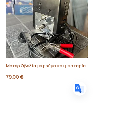
Translate
US
English
FR
French
· Français
DE
German
· Deutsch
ES
Spanish
· Español
Μοτέρ Οβελία με ρεύμα και μπαταρία
Τιμή
79,00 €
Souvlamaster