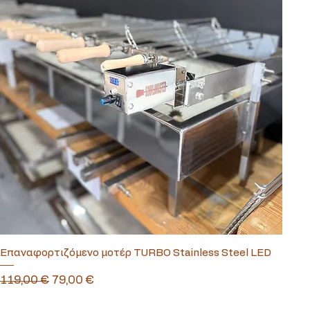
Επαναφορτιζόμενο μοτέρ TURBO Stainless Steel LED
Κανονική τιμή
Τιμή Έκπτωσης
119,00 €
79,00 €