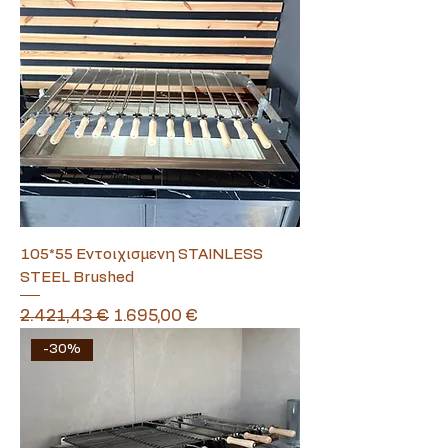
105*55 Εντοιχισμενη STAINLESS
STEEL Brushed
Κανονική τιμή
Τιμή Έκπτωσης
2.421,43 €
1.695,00 €
-30%