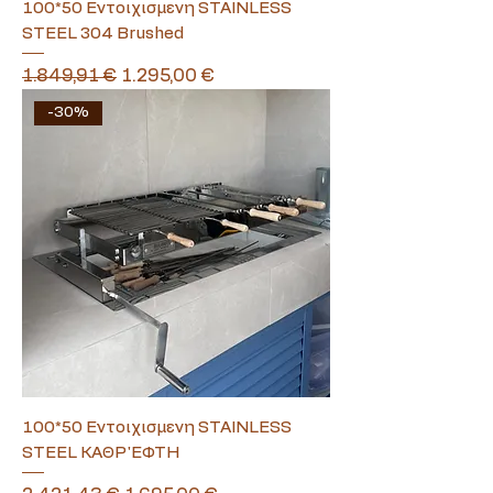
100*50 Εντοιχισμενη STAINLESS
STEEL 304 Brushed
Κανονική τιμή
Τιμή Έκπτωσης
1.849,91 €
1.295,00 €
-30%
100*50 Εντοιχισμενη STAINLESS
STEEL ΚΑΘΡ'ΕΦΤΗ