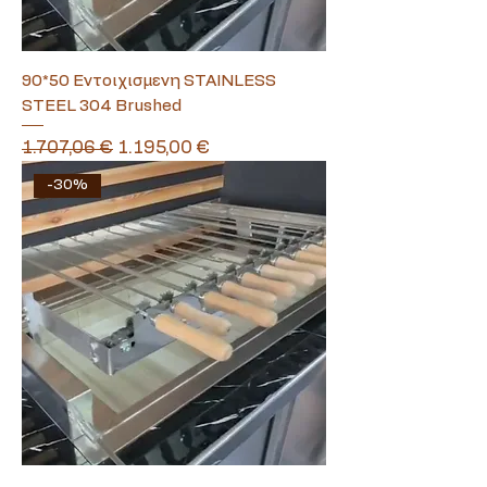
90*50 Εντοιχισμενη STAINLESS
STEEL 304 Brushed
Κανονική τιμή
Τιμή Έκπτωσης
1.707,06 €
1.195,00 €
-30%