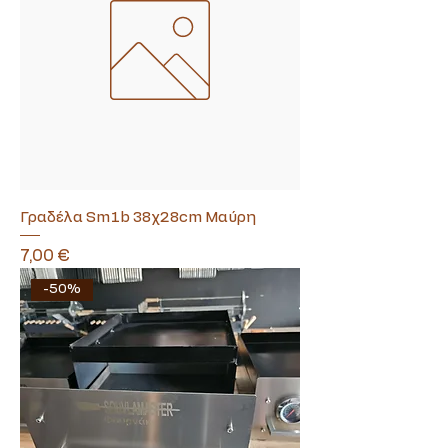
Γραδέλα Sm1b 38χ28cm Μαύρη
Τιμή
7,00 €
-50%