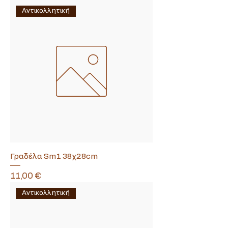
Αντικολλητική
Γραδέλα Sm1 38χ28cm
Τιμή
11,00 €
Αντικολλητική