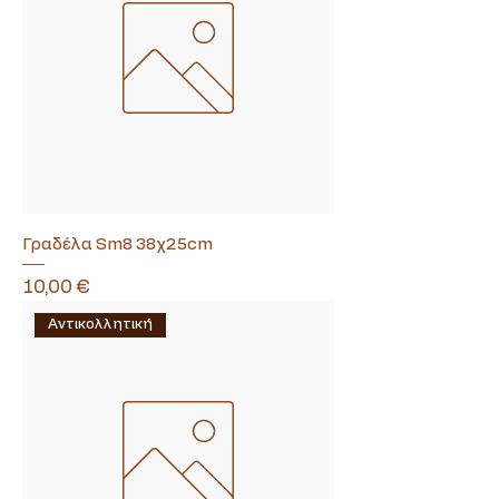
Γραδέλα Sm8 38χ25cm
Τιμή
10,00 €
Αντικολλητική