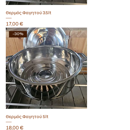
Θερμός Φαγητού 3.5lt
Τιμή
17,00 €
-30%
Θερμός Φαγητού 5lt
Τιμή
18,00 €