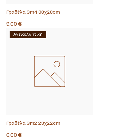
Γραδέλα Sm4 38χ28cm
Τιμή
9,00 €
Αντικολλητική
Γραδέλα Sm2 23χ22cm
Τιμή
6,00 €