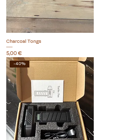
Charcoal Tongs
Τιμή
5,00 €
-40%