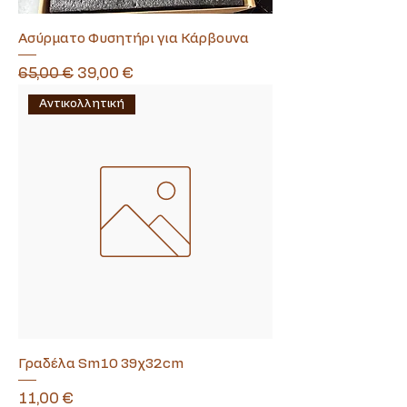
Ασύρματο Φυσητήρι για Κάρβουνα
Κανονική τιμή
Τιμή Έκπτωσης
65,00 €
39,00 €
Αντικολλητική
Γραδέλα Sm10 39χ32cm
Τιμή
11,00 €