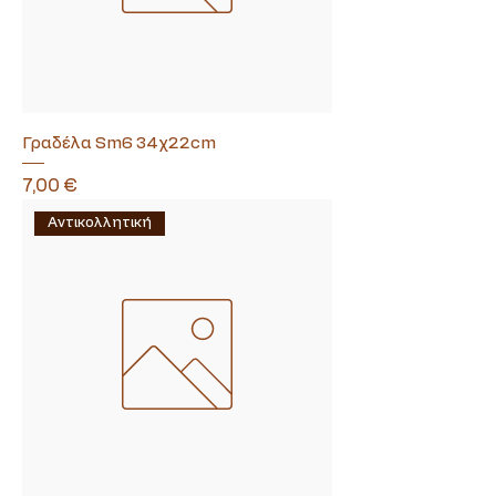
Γραδέλα Sm6 34χ22cm
Τιμή
7,00 €
Αντικολλητική