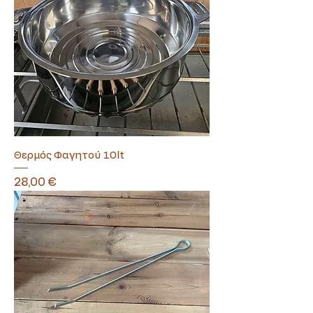
Θερμός Φαγητού 10lt
Τιμή
28,00 €