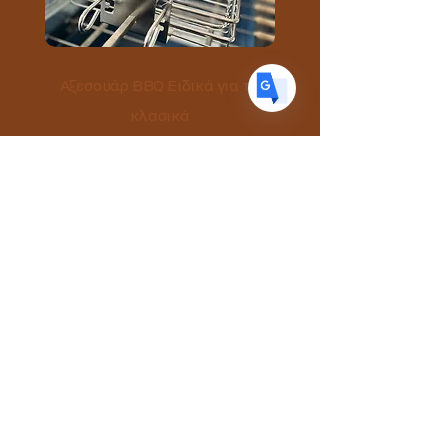
ES
Spanish
· Español
Αξεσουάρ BBQ Ειδικά για τα
κλασικά
Περισοτέρα
Souvlamaster
+357 99090010