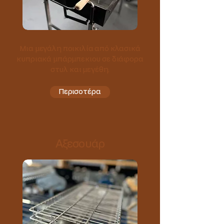
Μια μεγάλη ποικιλία από κλασικά
κυπριακά μπάρμπεκιου σε διάφορα
στυλ και μεγέθη.
Περισοτέρα
Translate
Αξεσουάρ
US
English
FR
French
· Français
DE
German
· Deutsch